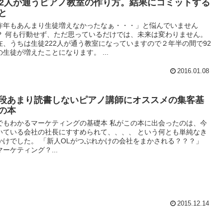
22人が通うピアノ教室の作り方。結果にコミットする
と
昨年もあんまり生徒増えなかったなぁ・・・」と悩んでいません
？ 何も行動せず、ただ思っているだけでは、未来は変わりません。
在、うちは生徒222人が通う教室になっていますので２年半の間で92
の生徒が増えたことになります。 ...
2016.01.08
段あまり読書しないピアノ講師にオススメの集客基
の本
でもわかるマーケティングの基礎本 私がこの本に出会ったのは、今
いている会社の社長にすすめられて、、、、 という何とも単純なき
かけでした。 「新人OLがつぶれかけの会社をまかされる？？？」
マーケティング？...
2015.12.14