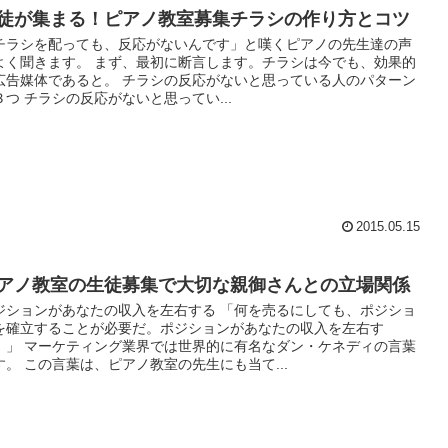
徒が集まる！ピアノ教室募集チラシの作り方とコツ
チラシを配っても、反応がないんです」と嘆くピアノの先生達の声
よく聞きます。 まず、最初に断言します。チラシは今でも、効果的
広告媒体であると。 チラシの反応がないと思っている人のパターン
３つ チラシの反応がないと思ってい...
2015.05.15
アノ教室の生徒募集で大切な親御さんとの立場関係
ジションがあなたの収入を左右する 「何を売るにしても、ポジショ
を確立することが必要だ。ポジションがあなたの収入を左右す
。」 マーケティング業界では世界的に有名なダン・ケネディの言葉
す。 この言葉は、ピアノ教室の先生にも当て...