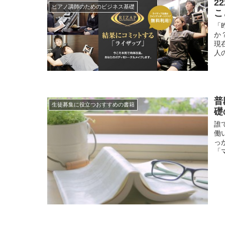
2
ピアノ講師のためのビジネス基礎
こ
「
か
現
人
普
生徒募集に役立つおすすめの書籍
礎
誰
働
っ
「