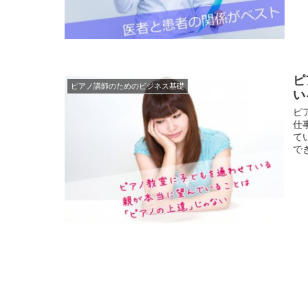
ピ
ピアノ講師のためのビジネス基礎
い
ピ
仕
て
で