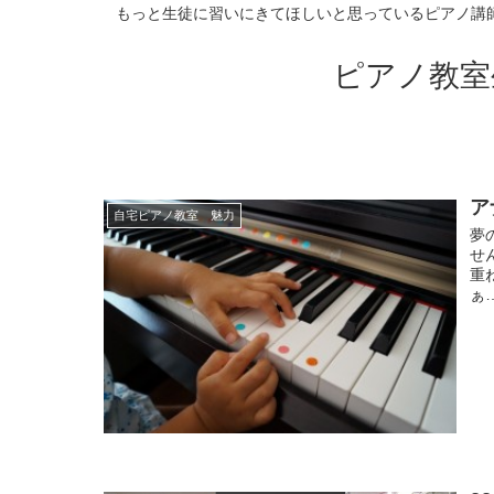
もっと生徒に習いにきてほしいと思っているピアノ講
ピアノ教室
ア
自宅ピアノ教室 魅力
夢
せ
重
ぁ