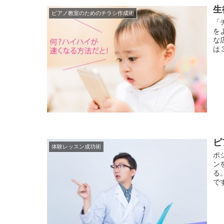
生
ピアノ教室のためのチラシ作成術
「
を
な
は
ピ
体験レッスン成功術
ポ
ン
る
で